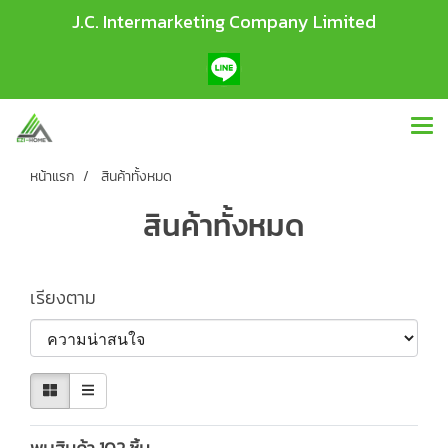
J.C. Intermarketing Company Limited
หน้าแรก
สินค้าทั้งหมด
สินค้าทั้งหมด
เรียงตาม