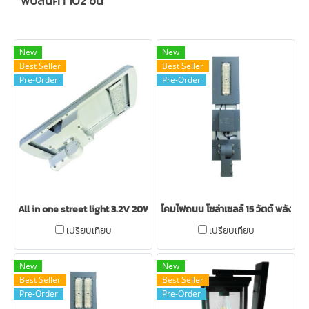
พบสินค้า 102 ชิ้น
New
New
Best Seller
Best Seller
Pre-Order
Pre-Order
All in one street light 3.2V 20W โคมไฟถนน โซล่าเซลล์ 20 วัตต์ พลังงานแ
โคมไฟถนน โซล่าเซลล์ 15 วัตต์ พลังงา
เปรียบเทียบ
เปรียบเทียบ
New
New
Best Seller
Best Seller
Pre-Order
Pre-Order