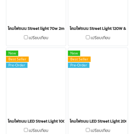
โคมไฟถนน Street light 70w 2module
โคมไฟถนน Street Light 120W & TN
เปรียบเทียบ
เปรียบเทียบ
New
New
Best Seller
Best Seller
Pre-Order
Pre-Order
โคมไฟถนน LED Street Light 100W & TN 2module
โคมไฟถนน LED Street Light 200 W 
เปรียบเทียบ
เปรียบเทียบ