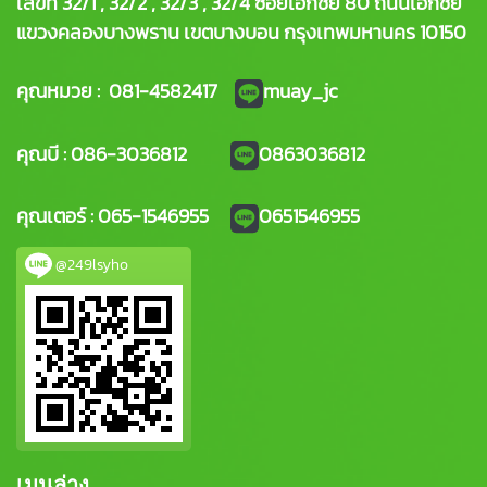
เลขที่ 32/1 , 32/2 , 32/3 , 32/4 ซอยเอกชัย 80 ถนนเอกชัย
แขวงคลองบางพราน เขตบางบอน กรุงเทพมหานคร 10150
คุณหมวย : 081-4582417
muay_jc
คุณบี : 086-3036812
0863036812
คุณเตอร์ : 065-1546955
0651546955
@249lsyho
เมนูล่าง