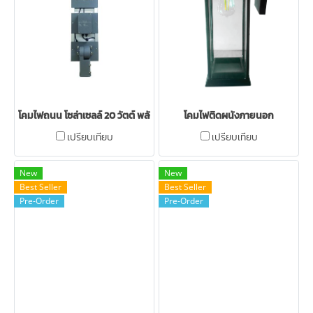
โคมไฟถนน โซล่าเซลล์ 20 วัตต์ พลังงานแสงอาทิตย์
โคมไฟติดผนังภายนอก
เปรียบเทียบ
เปรียบเทียบ
New
New
Best Seller
Best Seller
Pre-Order
Pre-Order