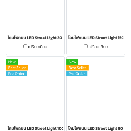
โคมไฟถนน LED Street Light 30 W (กระจก)
โคมไฟถนน LED Street Light 150 W
เปรียบเทียบ
เปรียบเทียบ
New
New
Best Seller
Best Seller
Pre-Order
Pre-Order
โคมไฟถนน LED Street Light 100 W
โคมไฟถนน LED Street Light 80 W