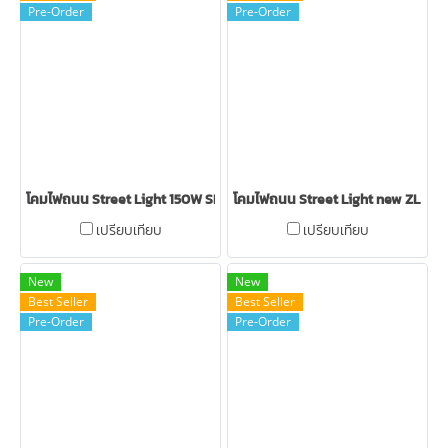
Pre-Order
Pre-Order
โคมไฟถนน Street Light 150W SKX-LD
โคมไฟถนน Street Light new ZL 23
เปรียบเทียบ
เปรียบเทียบ
New
New
Best Seller
Best Seller
Pre-Order
Pre-Order