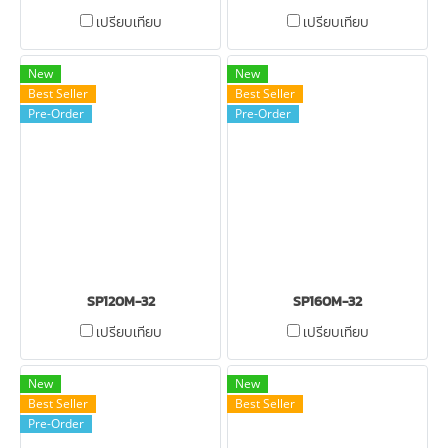
เปรียบเทียบ
เปรียบเทียบ
New
New
Best Seller
Best Seller
Pre-Order
Pre-Order
SP120M-32
SP160M-32
เปรียบเทียบ
เปรียบเทียบ
New
New
Best Seller
Best Seller
Pre-Order