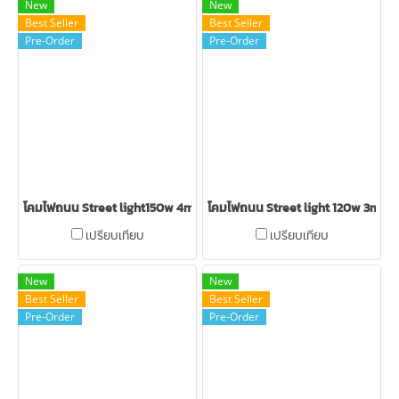
New
New
Best Seller
Best Seller
Pre-Order
Pre-Order
โคมไฟถนน Street light150w 4module
โคมไฟถนน Street light 120w 3mod
เปรียบเทียบ
เปรียบเทียบ
New
New
Best Seller
Best Seller
Pre-Order
Pre-Order