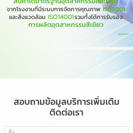
สอบถามข้อมูลบริการเพิ่มเติม
ติดต่อเรา