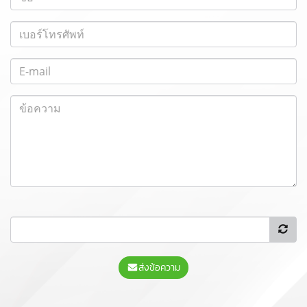
ส่งข้อความ