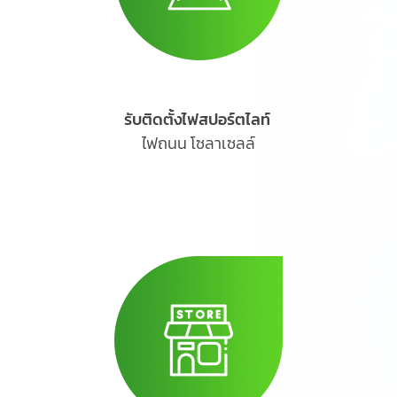
รับติดตั้งไฟสปอร์ตไลท์
ไฟถนน โซลาเซลล์