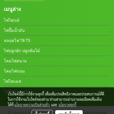
เมนูล่าง
ไฟไฮเบย์
ไฟปั๊มน้ำมัน
หลอดไฟ T8 T5
ไฟปลูกผัก ปลูกต้นไม้
โคมไฟสนาม
โคมไฟถนน
ไฟไฮแมส
ไฟโซล่าเซลล์
เว็บไซต์นี้มีการใช้งานคุกกี้ เพื่อเพิ่มประสิทธิภาพและประสบการณ์ที่ดี
ในการใช้งานเว็บไซต์ของท่าน ท่านสามารถอ่านรายละเอียดเพิ่มเติม
ได้ที่
นโยบายความเป็นส่วนตัว
และ
นโยบายคุกกี้
© Copyright J.C. Inter Marketing Co., Ltd. 2021 All Rights Reserved