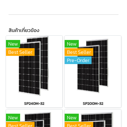
สินค้าเกี่ยวข้อง
New
New
Best Seller
Best Seller
Pre-Order
SP240M-32
SP200M-32
New
New
Best Seller
Best Seller