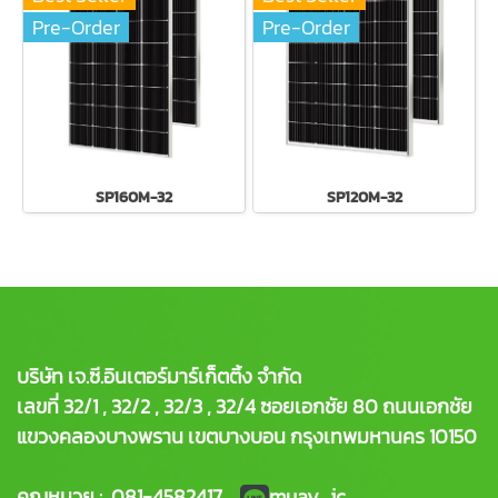
Pre-Order
Pre-Order
SP160M-32
SP120M-32
บริษัท เจ.ซี.อินเตอร์มาร์เก็ตติ้ง จำกัด
เลขที่ 32/1 , 32/2 , 32/3 , 32/4 ซอยเอกชัย 80 ถนนเอกชัย
แขวงคลองบางพราน เขตบางบอน กรุงเทพมหานคร 10150
คุณหมวย : 081-4582417
muay_jc