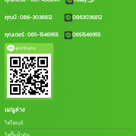
คุณบี : 086-3036812
0863036812
คุณเตอร์ : 065-1546955
0651546955
@249lsyho
เมนูล่าง
ไฟไฮเบย์
ไฟปั๊มน้ำมัน