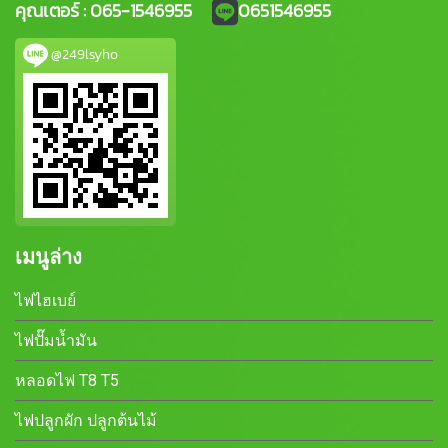
คุณเตอร์ : 065-1546955
0651546955
@249lsyho
เมนูล่าง
ไฟไฮเบย์
ไฟปั๊มน้ำมัน
หลอดไฟ T8 T5
ไฟปลูกผัก ปลูกต้นไม้